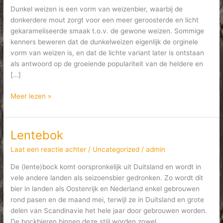
Dunkel weizen is een vorm van weizenbier, waarbij de
donkerdere mout zorgt voor een meer geroosterde en licht
gekarameliseerde smaak t.o.v. de gewone weizen. Sommige
kenners beweren dat de dunkelweizen eigenlijk de orginele
vorm van weizen is, en dat de lichte variant later is ontstaan
als antwoord op de groeiende populariteit van de heldere en
[…]
Dunkel
Meer lezen »
Weizen
Lentebok
Laat een reactie achter
/
Uncategorized
/
admin
De (lente)bock komt oorspronkelijk uit Duitsland en wordt in
vele andere landen als seizoensbier gedronken. Zo wordt dit
bier in landen als Oostenrijk en Nederland enkel gebrouwen
rond pasen en de maand mei, terwijl ze in Duitsland en grote
delen van Scandinavie het hele jaar door gebrouwen worden.
De bockbieren binnen deze stijl worden zowel