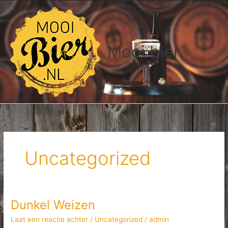
Ga
naar
de
inhoud
Mooi bier
Uncategorized
Dunkel Weizen
Laat een reactie achter
/
Uncategorized
/
admin