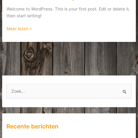
Welcome to WordPress. This is your first post. Edit or delete it,
then start writing!
Hello
Meer lezen »
world!
Z
o
e
k
n
Recente berichten
a
a