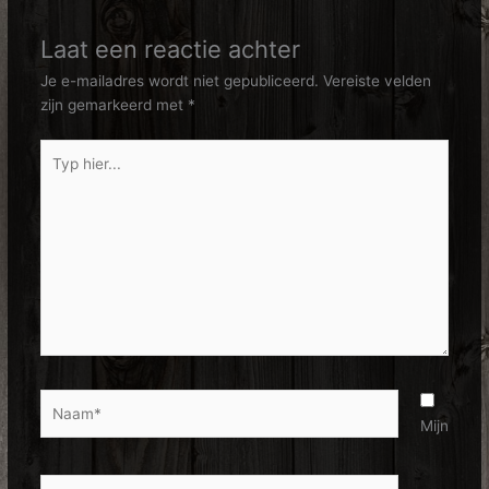
Laat een reactie achter
Je e-mailadres wordt niet gepubliceerd.
Vereiste velden
zijn gemarkeerd met
*
Typ
hier...
Naam*
Mijn
E-