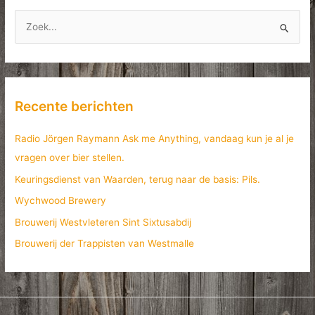
Z
o
e
k
n
Recente berichten
a
a
Radio Jörgen Raymann Ask me Anything, vandaag kun je al je
r
vragen over bier stellen.
:
Keuringsdienst van Waarden, terug naar de basis: Pils.
Wychwood Brewery
Brouwerij Westvleteren Sint Sixtusabdij
Brouwerij der Trappisten van Westmalle