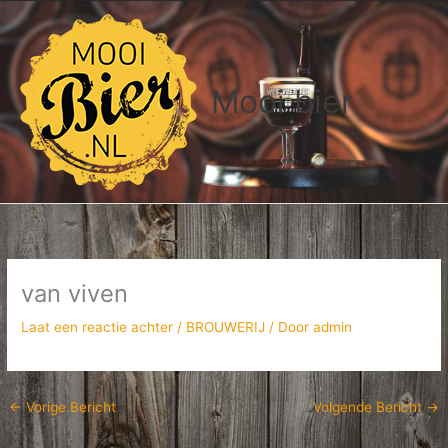
Ga
naar
de
inhoud
Mooi bier
van viven
Laat een reactie achter
/
BROUWERIJ
/ Door
admin
←
Vorige Bericht
Volgende Bericht
→