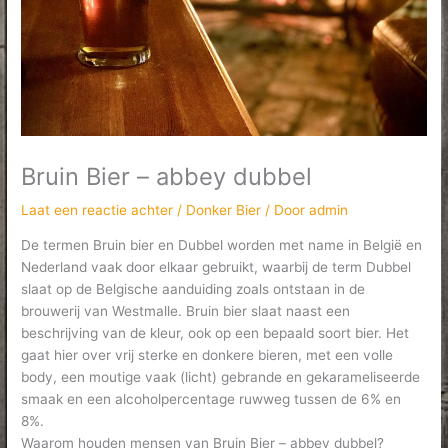
Bruin Bier – abbey dubbel
Laat een reactie achter
/
Donker Bier
/ Door
admin
De termen Bruin bier en Dubbel worden met name in België en
Nederland vaak door elkaar gebruikt, waarbij de term Dubbel
slaat op de Belgische aanduiding zoals ontstaan in de
brouwerij van Westmalle. Bruin bier slaat naast een
beschrijving van de kleur, ook op een bepaald soort bier. Het
gaat hier over vrij sterke en donkere bieren, met een volle
body, een moutige vaak (licht) gebrande en gekarameliseerde
smaak en een alcoholpercentage ruwweg tussen de 6% en
8%.
Waarom houden mensen van Bruin Bier – abbey dubbel?