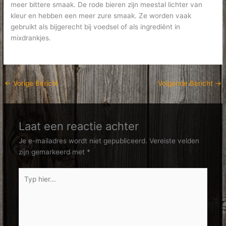
meer bittere smaak. De rode bieren zijn meestal lichter van
kleur en hebben een meer zure smaak. Ze worden vaak
gebruikt als bijgerecht bij voedsel of als ingrediënt in
mixdrankjes.
←
Vorige Bericht
Volgende Bericht
→
Laat een reactie achter
Je e-mailadres wordt niet gepubliceerd.
Vereiste velden
zijn gemarkeerd met
*
Typ
hier...